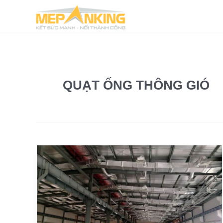
Nhảy
tới
nội
dung
QUẠT ỐNG THÔNG GIÓ
Gia
công,
sản
xuất
ống