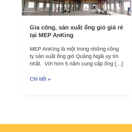
gió
giá
rẻ
tại
Gia công, sản xuất ống gió giá rẻ
MEP
tại MEP AnKing
AnKing
MEP AnKing là một trong những công
ty sản xuất ống gió Quảng Ngãi uy tín
nhất. Với hơn 5 năm cung cấp ống […]
Chi tiết »