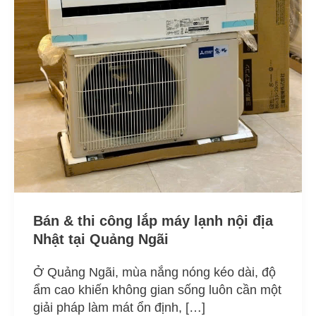
máy
lạnh
nội
địa
Nhật
tại
Quảng
Ngãi
Bán & thi công lắp máy lạnh nội địa
Nhật tại Quảng Ngãi
Ở Quảng Ngãi, mùa nắng nóng kéo dài, độ
ẩm cao khiến không gian sống luôn cần một
giải pháp làm mát ổn định, […]