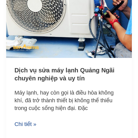
sửa
máy
lạnh
Quảng
Ngãi
chuyên
nghiệp
và
uy
Dịch vụ sửa máy lạnh Quảng Ngãi
tín
chuyên nghiệp và uy tín
Máy lạnh, hay còn gọi là điều hòa không
khí, đã trở thành thiết bị không thể thiếu
trong cuộc sống hiện đại. Đặc
Chi tiết »