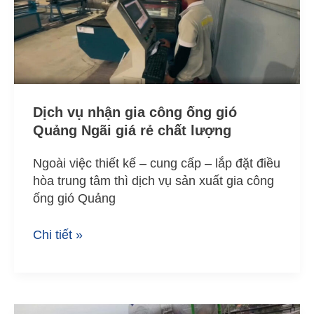
công
ống
gió
Quảng
Ngãi
giá
Dịch vụ nhận gia công ống gió
rẻ
Quảng Ngãi giá rẻ chất lượng
chất
lượng
Ngoài việc thiết kế – cung cấp – lắp đặt điều
hòa trung tâm thì dịch vụ sản xuất gia công
ống gió Quảng
Chi tiết »
Cung