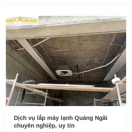
Dịch
vụ
lắp
máy
lạnh
Quảng
Ngãi
chuyên
nghiệp,
uy
tín
Dịch vụ lắp máy lạnh Quảng Ngãi
chuyên nghiệp, uy tín