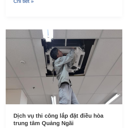
Chi tiết »
Dịch
vụ
thi
công
lắp
đặt
điều
hòa
trung
tâm
Quảng
Ngãi
Dịch vụ thi công lắp đặt điều hòa
trung tâm Quảng Ngãi