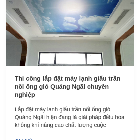
lắp
đặt
máy
lạnh
giấu
trần
nối
ống
gió
Quảng
Thi công lắp đặt máy lạnh giấu trần
Ngãi
nối ống gió Quảng Ngãi chuyên
chuyên
nghiệp
nghiệp
Lắp đặt máy lạnh giấu trần nối ống gió
Quảng Ngãi hiện đang là giải pháp điều hòa
không khí nâng cao chất lượng cuộc