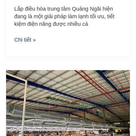
Lắp điều hòa trung tâm Quảng Ngãi hiện
đang là một giải pháp làm lạnh tối ưu, tiết
kiệm điện năng được nhiều cá
Chi tiết »
Thi
công
lắp
đặt
ống
thông
gió
Quảng
Ngãi