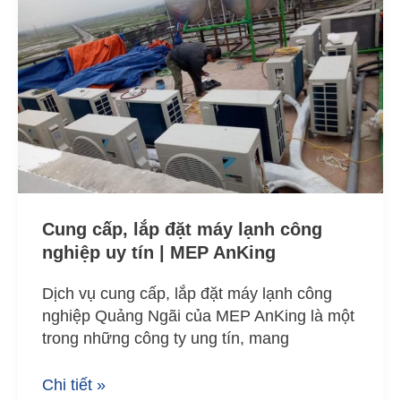
cấp,
lắp
đặt
máy
lạnh
công
nghiệp
uy
tín
|
Cung cấp, lắp đặt máy lạnh công
MEP
nghiệp uy tín | MEP AnKing
AnKing
Dịch vụ cung cấp, lắp đặt máy lạnh công
nghiệp Quảng Ngãi của MEP AnKing là một
trong những công ty ung tín, mang
Chi tiết »