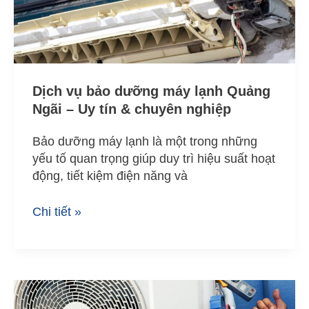
Quảng
Ngãi
–
Uy
tín
Dịch vụ bảo dưỡng máy lạnh Quảng
&
Ngãi – Uy tín & chuyên nghiệp
chuyên
nghiệp
Bảo dưỡng máy lạnh là một trong những
yếu tố quan trọng giúp duy trì hiệu suất hoạt
động, tiết kiệm điện năng và
Chi tiết »
Dịch
vụ