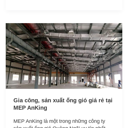
Gia
công,
sản
xuất
ống
gió
giá
rẻ
tại
MEP
AnKing
Gia công, sản xuất ống gió giá rẻ tại
MEP AnKing
MEP AnKing là một trong những công ty