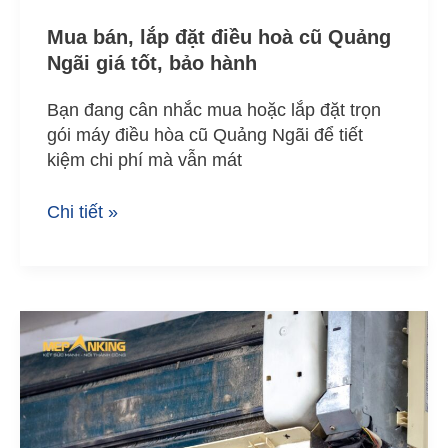
hành
Mua bán, lắp đặt điều hoà cũ Quảng
Ngãi giá tốt, bảo hành
Bạn đang cân nhắc mua hoặc lắp đặt trọn
gói máy điều hòa cũ Quảng Ngãi để tiết
kiệm chi phí mà vẫn mát
Chi tiết »
Dịch
vụ
bảo
dưỡng
máy
lạnh