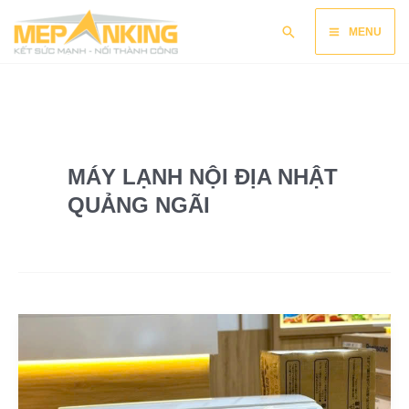
Nhảy
Main
Tìm
tới
MENU
kiếm
nội
Menu
dung
MÁY LẠNH NỘI ĐỊA NHẬT
QUẢNG NGÃI
Bán
&
thi
công