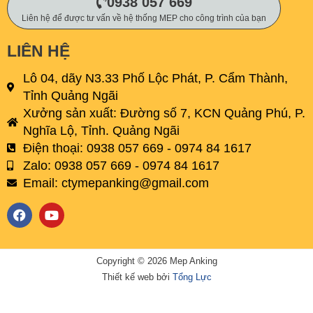
0938 057 669
Liên hệ để được tư vấn về hệ thống MEP cho công trình của bạn
LIÊN HỆ
Lô 04, dãy N3.33 Phố Lộc Phát, P. Cẩm Thành,
Tỉnh Quảng Ngãi
Xưởng sản xuất: Đường số 7, KCN Quảng Phú, P.
Nghĩa Lộ, Tỉnh. Quảng Ngãi
Điện thoại: 0938 057 669 - 0974 84 1617
Zalo: 0938 057 669 - 0974 84 1617
Email:
ctymepanking@gmail.com
F
Y
a
o
c
u
e
t
b
u
Copyright © 2026 Mep Anking
o
b
Thiết kế web bởi
Tổng Lực
o
e
k