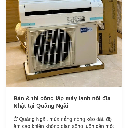
lắp
máy
lạnh
nội
địa
Nhật
tại
Quảng
Ngãi
Bán & thi công lắp máy lạnh nội địa
Nhật tại Quảng Ngãi
Ở Quảng Ngãi, mùa nắng nóng kéo dài, độ
ẩm cao khiến không gian sống luôn cần một