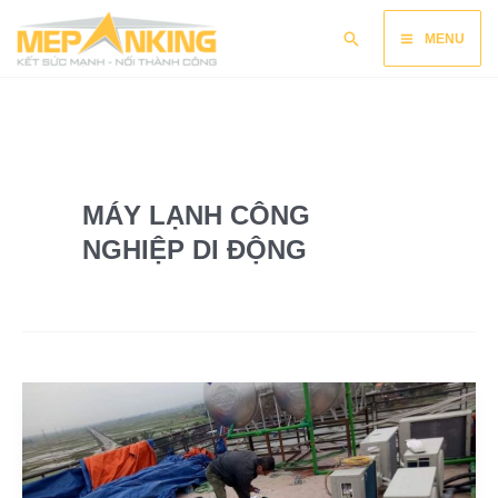
Nhảy
Main
Tìm
tới
MENU
kiếm
nội
Menu
dung
MÁY LẠNH CÔNG
NGHIỆP DI ĐỘNG
Cung
cấp,
lắp
đặt