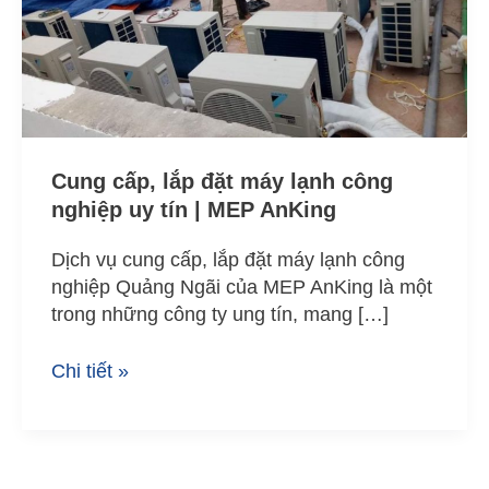
máy
lạnh
công
nghiệp
uy
tín
|
Cung cấp, lắp đặt máy lạnh công
MEP
nghiệp uy tín | MEP AnKing
AnKing
Dịch vụ cung cấp, lắp đặt máy lạnh công
nghiệp Quảng Ngãi của MEP AnKing là một
trong những công ty ung tín, mang […]
Chi tiết »