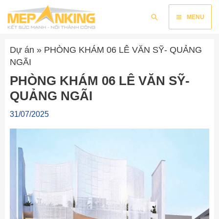
Nhảy
Main
Tìm
tới
MENU
kiếm
nội
Menu
dung
Dự án
»
PHÒNG KHÁM 06 LÊ VĂN SỸ- QUẢNG
NGÃI
PHÒNG KHÁM 06 LÊ VĂN SỸ-
QUẢNG NGÃI
31/07/2025