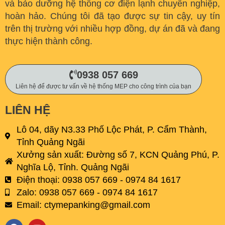
và bảo dưỡng hệ thống cơ điện lạnh chuyên nghiệp,
hoàn hảo. C
húng tôi đã tạo được sự tin cậy, uy tín
trên thị trường với nhiều hợp đồng, dự án đã và đang
thực hiện thành công.
0938 057 669
Liên hệ để được tư vấn về hệ thống MEP cho công trình của bạn
LIÊN HỆ
Lô 04, dãy N3.33 Phố Lộc Phát, P. Cẩm Thành,
Tỉnh Quảng Ngãi
Xưởng sản xuất: Đường số 7, KCN Quảng Phú, P.
Nghĩa Lộ, Tỉnh. Quảng Ngãi
Điện thoại: 0938 057 669 - 0974 84 1617
Zalo: 0938 057 669 - 0974 84 1617
Email:
ctymepanking@gmail.com
F
Y