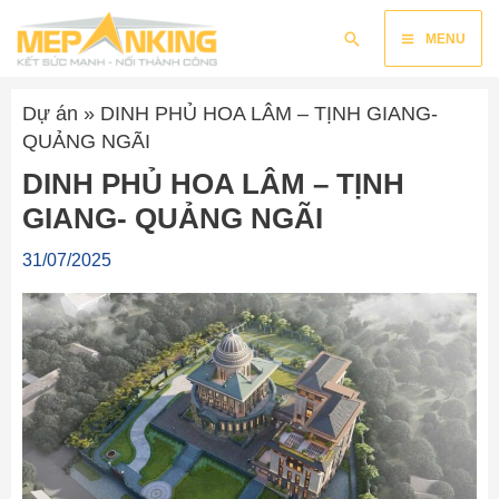
Nhảy
Main
Tìm
tới
MENU
kiếm
nội
Menu
dung
Dự án
»
DINH PHỦ HOA LÂM – TỊNH GIANG-
QUẢNG NGÃI
DINH PHỦ HOA LÂM – TỊNH
GIANG- QUẢNG NGÃI
31/07/2025