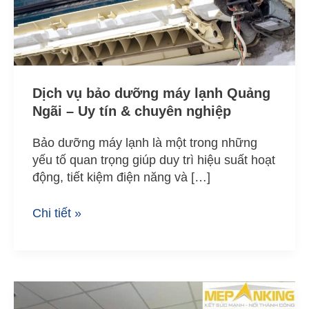
lạnh
Quảng
Ngãi
–
Uy
tín
Dịch vụ bảo dưỡng máy lạnh Quảng
&
Ngãi – Uy tín & chuyên nghiệp
chuyên
nghiệp
Bảo dưỡng máy lạnh là một trong những
yếu tố quan trọng giúp duy trì hiệu suất hoạt
động, tiết kiệm điện năng và […]
Chi tiết »
Dịch
Vụ