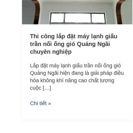
lạnh
giấu
trần
nối
ống
Thi công lắp đặt máy lạnh giấu
gió
trần nối ống gió Quảng Ngãi
Quảng
chuyên nghiệp
Ngãi
chuyên
Lắp đặt máy lạnh giấu trần nối ống gió
nghiệp
Quảng Ngãi hiện đang là giải pháp điều
hòa không khí nâng cao chất lượng
cuộc […]
Chi tiết »