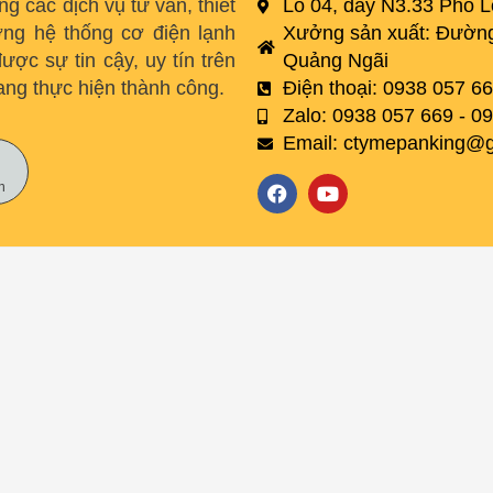
 các dịch vụ tư vấn, thiết
Lô 04, dãy N3.33 Phố L
ỡng hệ thống cơ điện lạnh
Xưởng sản xuất: Đường
ược sự tin cậy, uy tín trên
Quảng Ngãi
ang thực hiện thành công.
Điện thoại: 0938 057 6
Zalo: 0938 057 669 - 0
Email:
ctymepanking@g
F
Y
n
a
o
c
u
e
t
b
u
o
b
o
e
k