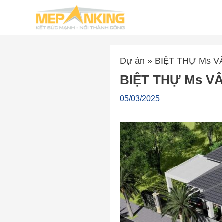
Nhảy
tới
nội
dung
Dự án
»
BIỆT THỰ Ms V
BIỆT THỰ Ms VA
05/03/2025