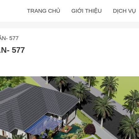
TRANG CHỦ
GIỚI THIỆU
DỊCH VỤ
ÂN- 577
̂N- 577