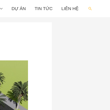
DỰ ÁN
TIN TỨC
LIÊN HỆ
Tìm
kiếm