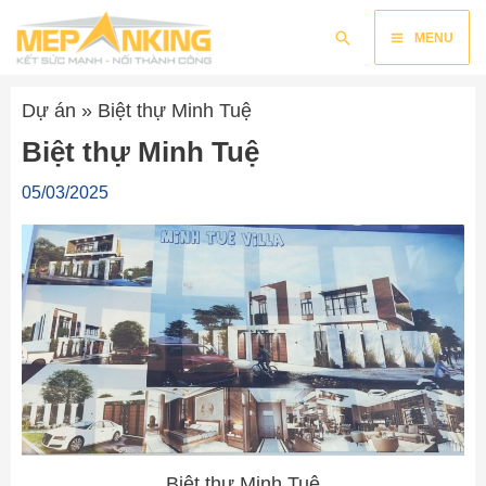
Nhảy
Main
Tìm
tới
MENU
kiếm
nội
Menu
dung
Dự án
»
Biệt thự Minh Tuệ
Biệt thự Minh Tuệ
05/03/2025
Biệt thự Minh Tuệ