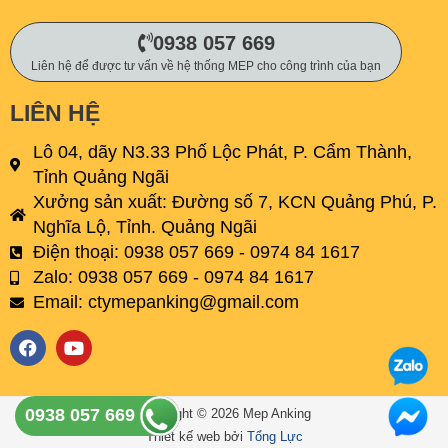
0938 057 669
Liên hệ để được tư vấn về hệ thống MEP cho công trình của bạn
LIÊN HỆ
Lô 04, dãy N3.33 Phố Lộc Phát, P. Cẩm Thành,
Tỉnh Quảng Ngãi
Xưởng sản xuất: Đường số 7, KCN Quảng Phú, P.
Nghĩa Lộ, Tỉnh. Quảng Ngãi
Điện thoại: 0938 057 669 - 0974 84 1617
Zalo: 0938 057 669 - 0974 84 1617
Email:
ctymepanking@gmail.com
F
Y
a
o
c
u
e
t
b
u
0938 057 669
Copyright © 2026 Mep Anking
o
b
Thiết kế web bởi
Tổng Lực
o
e