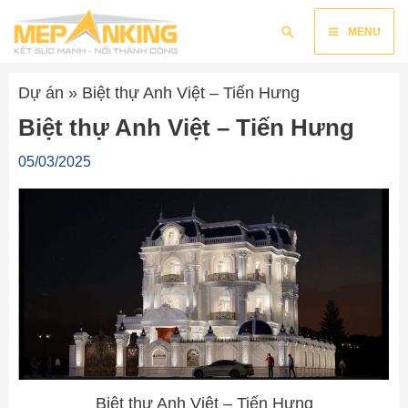
Nhảy
Main
Tìm
tới
MENU
kiếm
nội
Menu
dung
Dự án
»
Biệt thự Anh Việt – Tiến Hưng
Biệt thự Anh Việt – Tiến Hưng
05/03/2025
Biệt thự Anh Việt – Tiến Hưng